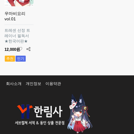
우마비요리
vol.01
트레센 선정 트
레이너 필독서
★한국어판★
12,000원
추천
인기
회사소개
개인정보
이용약관