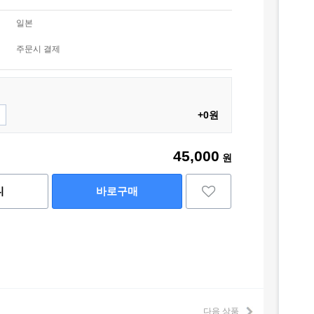
일본
주문시 결제
+0원
45,000
원
니
바로구매
다음 상품