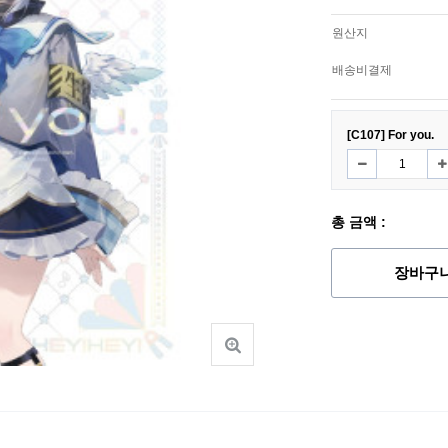
원산지
배송비결제
[C107] For you.
총 금액 :
장바구