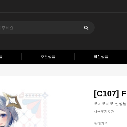
품
추천상품
최신상품
[C107] F
오시오시오 선생님
사용후기 0 개
판매가격