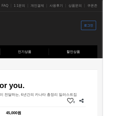
FAQ
1:1문의
개인결제
사용후기
상품문의
쿠폰존
로그인
인기상품
할인상품
or you.
이 전달하는, 6년간의 카나타 총정리 일러스트집
0
45,000원