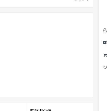
[C107] For you.