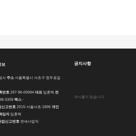
공지사항
정보
림사
주소
서울특별시 서초구 청두곶길
록번호
287-96-00084
대표
임훈택
전
게시물이 없습니다.
88-3359
팩스
-
업신고번호
2015-서울서초-1806
개인
책임자
임훈택
사업신고번호
면세사업자