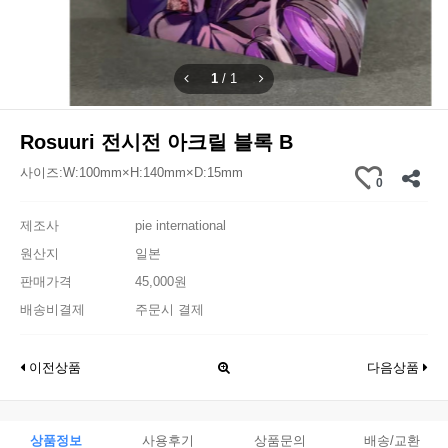
1
/
1
Rosuuri 전시전 아크릴 블록 B
사이즈:W:100mm×H:140mm×D:15mm
0
제조사
pie international
원산지
일본
판매가격
45,000원
배송비결제
주문시 결제
이전상품
다음상품
상품정보
사용후기
상품문의
배송/교환