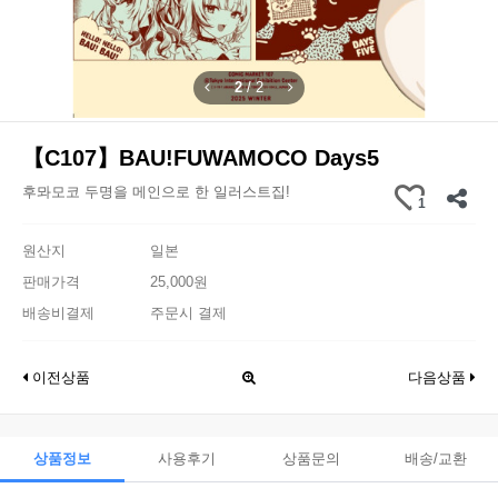
2
/
2
【C107】BAU!FUWAMOCO Days5
후뫄모코 두명을 메인으로 한 일러스트집!
1
원산지
일본
판매가격
25,000원
배송비결제
주문시 결제
이전상품
다음상품
상품정보
사용후기
상품문의
배송/교환