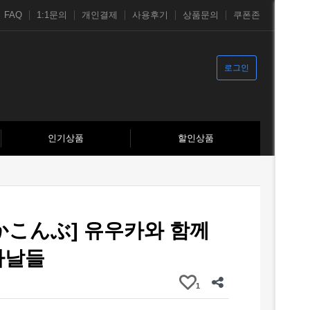
FAQ
1:1문의
개인결제
사용후기
상품문의
쿠폰존
로그인
인기상품
할인상품
かこんぶ] 유우카와 함께
나날들
1