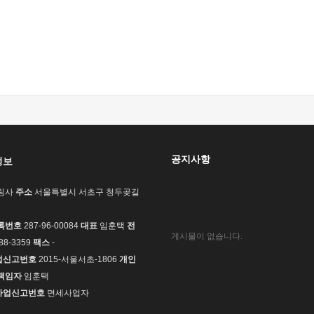
공지사항
정보
림사
주소
서울특별시 서초구 청두곶길
록번호
287-96-00084
대표
임훈택
전
게시물이 없습니다.
88-3359
팩스
-
업신고번호
2015-서울서초-1806
개인
책임자
임훈택
사업신고번호
면세사업자