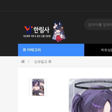
카테고리
히트상
신규입고