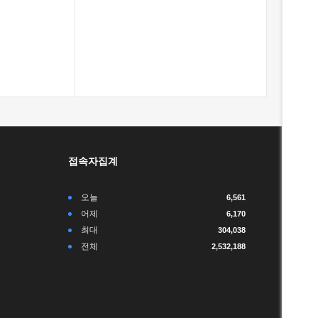
접속자집계
오늘
6,561
어제
6,170
최대
304,038
전체
2,532,188