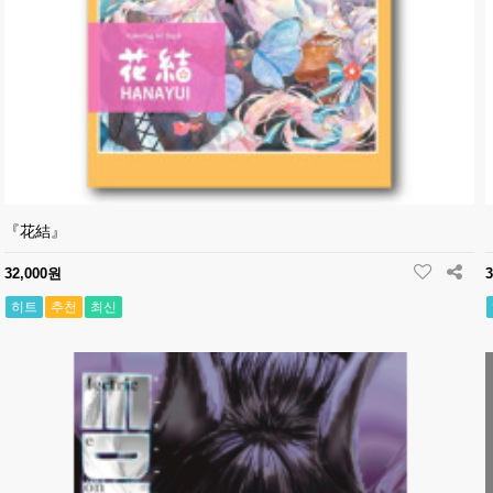
『花結』
32,000원
히트
추천
최신