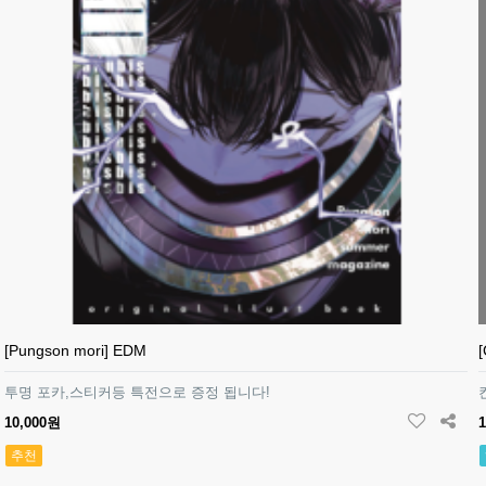
[Pungson mori] EDM
투명 포카,스티커등 특전으로 증정 됩니다!
10,000원
추천