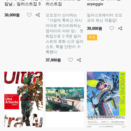
칼날」일러스트집 3
러스트집
arpeggio
30,000원
모모코가 선사하는
일러스트레이터 모모
『가끔씩 툭하고 러시
코의 최신 작품집!
아어로 부끄러워하는
39,000원
옆자리의 아랴 양』 첫
화집으로 1~8권 일러
추천
스트와 호화 신규 일러
스트, 특별 단편이 수
록됐다.
37,000원