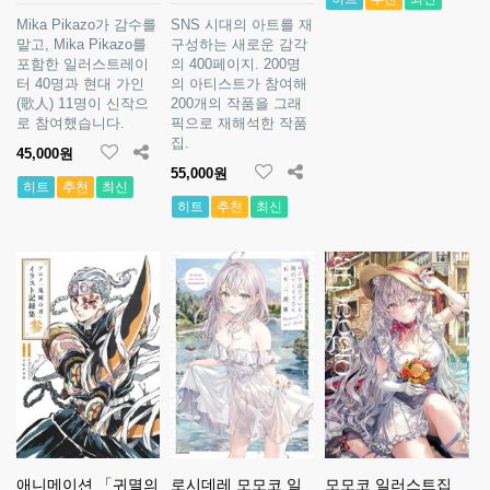
Mika Pikazo가 감수를
SNS 시대의 아트를 재
맡고, Mika Pikazo를
구성하는 새로운 감각
포함한 일러스트레이
의 400페이지. 200명
터 40명과 현대 가인
의 아티스트가 참여해
(歌人) 11명이 신작으
200개의 작품을 그래
로 참여했습니다.
픽으로 재해석한 작품
집.
45,000원
55,000원
히트
추천
최신
히트
추천
최신
애니메이션 「귀멸의
로시데레 모모코 일
모모코 일러스트집