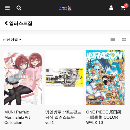
0
일러스트집
상품정렬
MUNI Parfait:
명일방주 : 엔드필드
ONE PIECE 尾田榮
Muninshiki Art
공식 일러스트북
一郞畵集 COLOR
Collection
vol.1
WALK 10