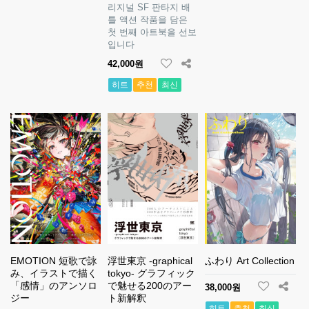
리지널 SF 판타지 배
틀 액션 작품을 담은
첫 번째 아트북을 선보
입니다
42,000원
히트
추천
최신
EMOTION 短歌で詠
浮世東京 -graphical
ふわり Art Collection
み、イラストで描く
tokyo- グラフィック
「感情」のアンソロ
で魅せる200のアー
38,000원
ジー
ト新解釈
히트
추천
최신