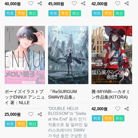
40,000원
45,000원
42,000원
히트
추천
최신
히트
추천
최신
히트
추천
최신
ボーイズイラストブ
『ReSURGUM
雅-MIYABI-―カオミ
ックENNUI アンニュ
SWAV作品集』
ン作品集(KITORA)
イ 著：NLLE
“DOUBLE HELIX
42,000원
BLOSSOM”과 “Stella
25,000원
히트
추천
최신
at the End” 등의 인기
히트
추천
최신
작품으로 잘 알려진 일
러스트레이터 SWAV
가 6년 동안 구상한 오