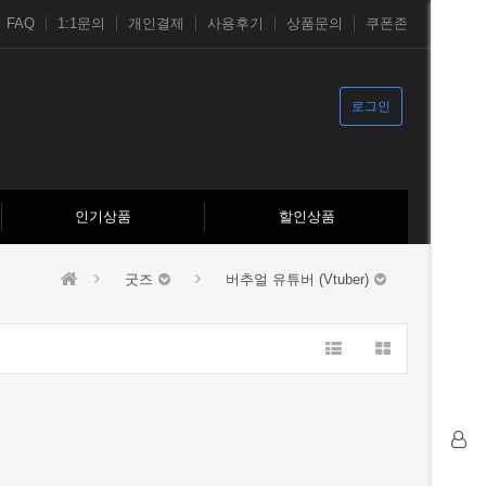
FAQ
1:1문의
개인결제
사용후기
상품문의
쿠폰존
로그인
인기상품
할인상품
굿즈
버추얼 유튜버 (Vtuber)