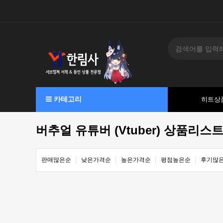
카테고리
히트상
버추얼 유튜버 (Vtuber) 상품리스
판매많은순
낮은가격순
높은가격순
평점높은순
후기많