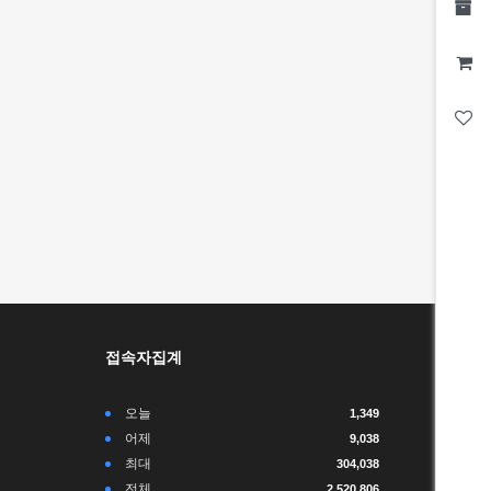
접속자집계
오늘
1,349
어제
9,038
최대
304,038
전체
2,520,806