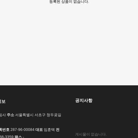
등록된 상품이 없습니다.
공지사항
정보
림사
주소
서울특별시 서초구 청두곶길
록번호
287-96-00084
대표
임훈택
전
게시물이 없습니다.
88-3359
팩스
-